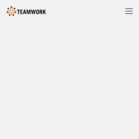
Alle innlegg
Godt verktøy er halve
jobben –
Organisasjonsutvikling
som håndverk
Ordtaket «Godt verktøy er halve jobben» gjelder
også i organisasjonsutvikling. Effektive verktøy gir
mer utbytte på kortere tid – enten det gjelder
individuelle utviklingsprosesser, ledergruppeutvikling
eller å styrke medarbeiderskap i organisasjonen. I