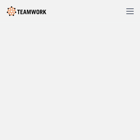
Teamwork
Ressurser og innsikter
Få med deg siste nytt innen nyheter, fagartikler, referanse
case og tips!