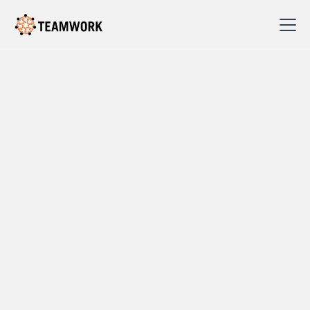
Teamwork – det er oss
Samspill skaper resultater
I snart 40 år har vi jobbet med ett spørsmål:
Hvordan skaper vi arbeidsplasser der mennesker
trives, tar ansvar og skaper resultater sammen?
Det spørsmålet har ført oss inn i tusenvis av
samtaler med ledere, medarbeidere og