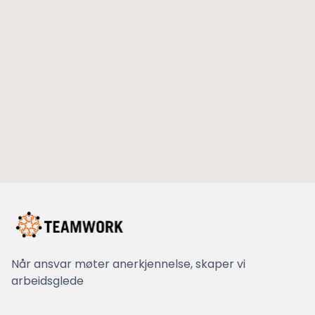
Sebastian Lutcherath
Senior konsulent - Ekspertbistand
Når ansvar møter anerkjennelse, skaper vi
arbeidsglede