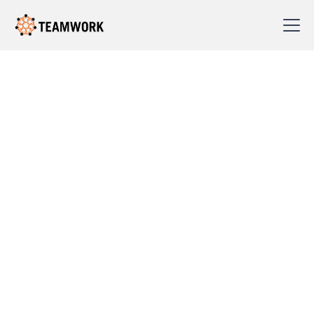
Kundereferanser –
mennesker,
engasjement og
resultater
Bak hvert samarbeid står mennesker med
engasjement og ambisjoner. Vi er stolte av å ha bidratt
til utvikling hos disse kundene, både i ledelse,
medarbeiderskap og organisasjon.