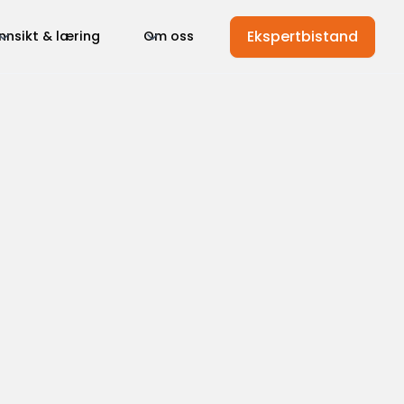
Ekspertbistand
Innsikt & læring
Om oss