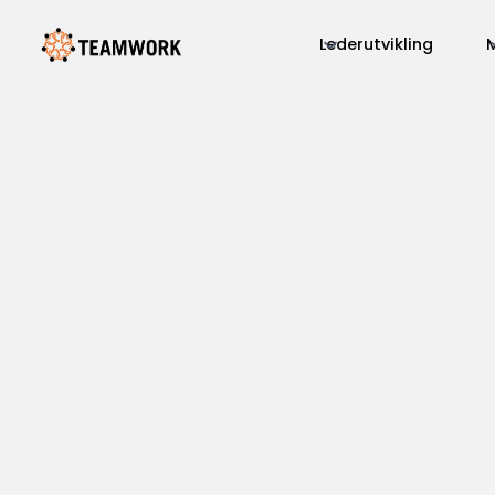
Lederutvikling
M
Alle innlegg
Konflikthåndtering
på arbeidsplassen
Konflikter løser seg sjelden av seg selv. Her
ser vi på når konflikthåndtering er aktuelt,
hvorfor tidlig innsats er viktig, og hvordan en
nøytral tredjepart kan bidra til bedre